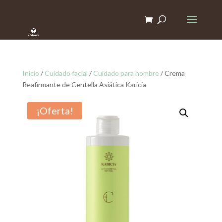
Inicio
/
Cuidado facial
/
Cuidado para hombre
/ Crema
Reafirmante de Centella Asiática Karicia
¡Oferta!