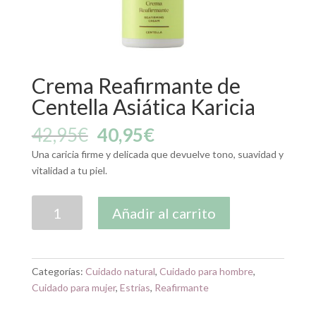
Crema Reafirmante de
Centella Asiática Karicia
El
El
42,95
€
40,95
€
precio
precio
Una caricia firme y delicada que devuelve tono, suavidad y
original
actual
vitalidad a tu piel.
era:
es:
42,95€.
40,95€.
Crema
Añadir al carrito
Reafirmante
de
Centella
Asiática
Categorías:
Cuidado natural
,
Cuidado para hombre
,
Karicia
Cuidado para mujer
,
Estrias
,
Reafirmante
cantidad