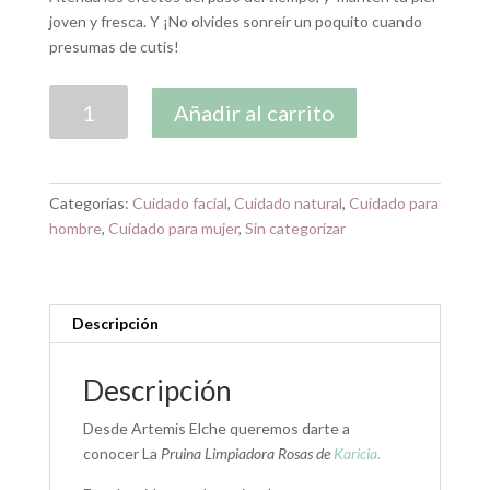
joven y fresca. Y ¡No olvides sonreír un poquito cuando
presumas de cutis!
Pruina
Añadir al carrito
Limpiadora
Rosas
de
Karicia
Categorías:
Cuidado facial
,
Cuidado natural
,
Cuidado para
cantidad
hombre
,
Cuidado para mujer
,
Sin categorizar
Descripción
Descripción
Desde Artemis Elche queremos darte a
conocer La
Pruina Limpiadora Rosas de
Karicia.