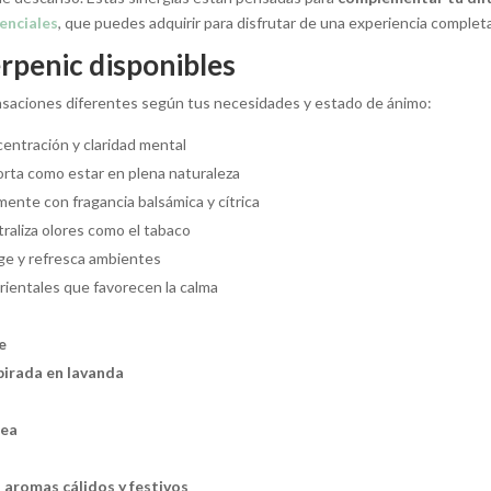
enciales
, que puedes adquirir para disfrutar de una experiencia complet
erpenic disponibles
ensaciones diferentes según tus necesidades y estado de ánimo:
entración y claridad mental
orta como estar en plena naturaleza
mente con fragancia balsámica y cítrica
raliza olores como el tabaco
e y refresca ambientes
orientales que favorecen la calma
e
pirada en lavanda
nea
 aromas cálidos y festivos