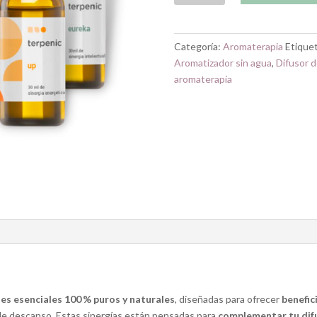
aromas
de
aceites
Categoría:
Aromaterapia
Etique
esenciales
Aromatizador sin agua
,
Difusor d
100 %
aromaterapia
puros
para
tu
difusor
cantidad
es esenciales 100 % puros y naturales
, diseñadas para ofrecer
benefi
r de descanso. Estas sinergías están pensadas para
complementar tu difu