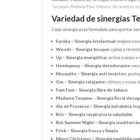
Terpenic Nebula Plus Difusor de aceites es
Variedad de sinergías T
Cada sinergia está formulada para aportar s
Eureka – Sinergia intelectual:
mejora conc
Woods – Sinergia bosque:
calma y reconf
Up – Sinergia energética:
activa cuerpo y 
Hemingway – Sinergia desodorante:
neut
Mosquito – Sinergia anti insectos:
proteg
Om – Sinergia relajante:
cítricos y notas 
Fum Fum – Sinergia libre de tabaco
Madame Terpene – Sinergia floral vintag
Aix en Provence – Sinergia balsámica ins
Briz – Sinergia respiratoria saludable
Bcn Summer Night – Sinergia mediterrá
Frisk – Sinergia fresca y limpia
Merry Christmas – Sinergia navideña con