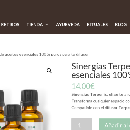
RETIROS
TIENDA
AYURVEDA
RITUALES
BLOG
de aceites esenciales 100 % puros para tu difusor
Sinergías Terpe
esenciales 100 
14,00
€
Sinergías Terpenic: elige tu a
Transforma cualquier espacio con 
Compatible con el difusor
Terpe
Sinergías
Añadir al 
Terpenic: