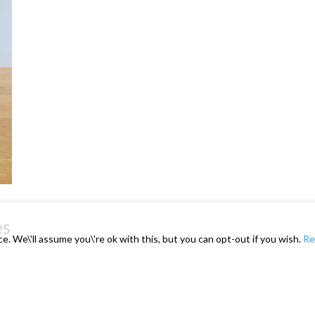
es
. We\'ll assume you\'re ok with this, but you can opt-out if you wish.
Re