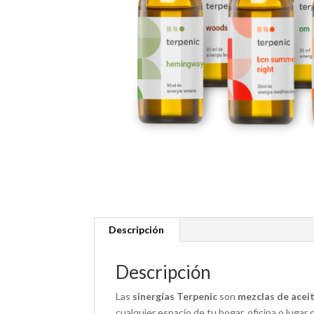
Descripción
Descripción
Las
sinergías Terpenic
son
mezclas de aceit
cualquier espacio de tu hogar, oficina o luga