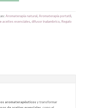
tas:
Aromaterapia natural
,
Aromaterapia portatil
,
e aceites esenciales
,
difusor inalambrico
,
Regalo
cios aromaterapéuticos
y transformar
sor de aceites esenciales
, como el