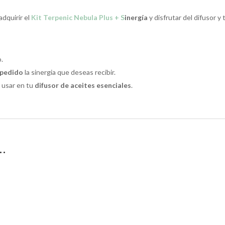
adquirir el
Kit Terpenic Nebula Plus + S
inergía
y disfrutar del difusor 
o.
 pedido
la sinergia que deseas recibir.
a usar en tu
difusor de aceites esenciales
.
…